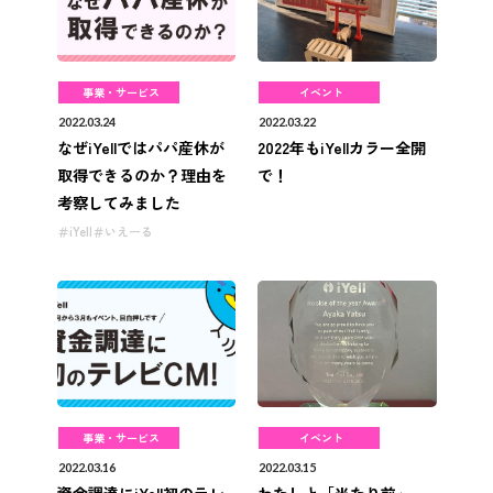
事業・サービス
イベント
2022.03.24
2022.03.22
なぜiYellではパパ産休が
2022年もiYellカラー全開
取得できるのか？理由を
で！
考察してみました
iYell
いえーる
事業・サービス
イベント
2022.03.16
2022.03.15