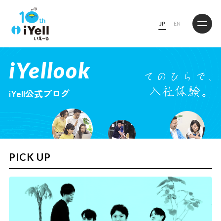
JP
EN
iYellook
iYell公式ブログ
PICK UP