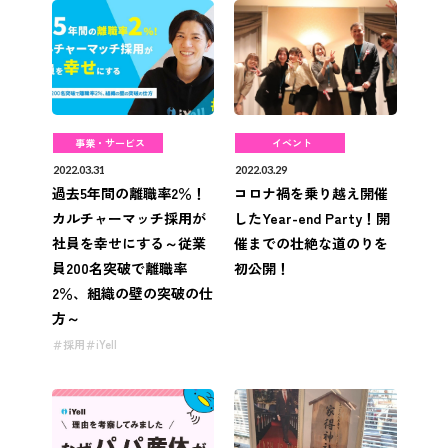
事業・サービス
イベント
2022.03.31
2022.03.29
過去5年間の離職率2％！
コロナ禍を乗り越え開催
カルチャーマッチ採用が
したYear-end Party！開
社員を幸せにする～従業
催までの壮絶な道のりを
員200名突破で離職率
初公開！
2％、組織の壁の突破の仕
方～
採用
iYell