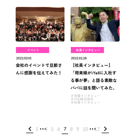
イベント
社員インタビュー
2022.03.01
2022.02.28
会社のイベントで旦那さ
【社員インタビュー】
んに感謝を伝えてみた！
「将来娘がiYellに入社す
る事が夢」と語る素敵な
パパに話を聞いてみた。
先輩インタビュー
iYell株式会社
社員インタビュー
...
...
1
4
5
6
7
8
9
10
17