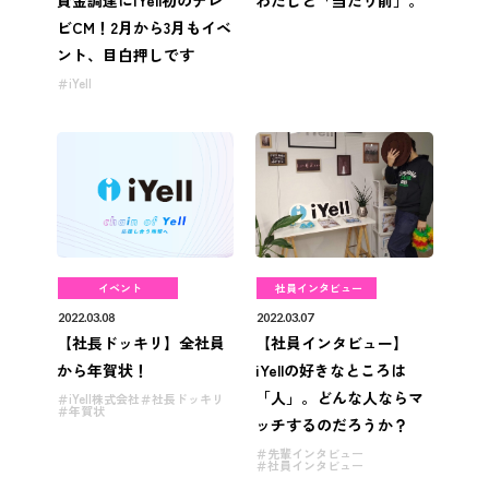
資金調達にiYell初のテレ
わたしと「当たり前」。
ビCM！2月から3月もイベ
ント、目白押しです
iYell
イベント
社員インタビュー
2022.03.08
2022.03.07
【社長ドッキリ】全社員
【社員インタビュー】
から年賀状！
iYellの好きなところは
「人」。どんな人ならマ
iYell株式会社
社長ドッキリ
年賀状
ッチするのだろうか？
先輩インタビュー
社員インタビュー