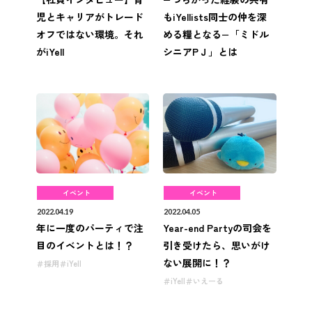
児とキャリアがトレード
もiYellists同士の仲を深
オフではない環境。それ
める糧となる−「ミドル
がiYell
シニアPＪ」とは
イベント
イベント
2022.04.19
2022.04.05
年に一度のパーティで注
Year-end Partyの司会を
目のイベントとは！？
引き受けたら、思いがけ
ない展開に！？
採用
iYell
iYell
いえーる