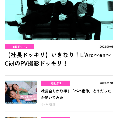
社長ドッキリ
2022.09.08
【社長ドッキリ】いきなり！L'Arc〜en〜
CielのPV撮影ドッキリ！
福利厚生
2023.01.31
社長自らが取得！「パパ産休」どうだった
か聞いてみた！
パパ産休