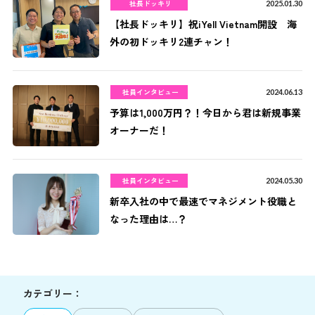
社長ドッキリ
2025.01.30
【社長ドッキリ】祝iYell Vietnam開設 海
外の初ドッキリ2連チャン！
社員インタビュー
2024.06.13
予算は1,000万円？！今日から君は新規事業
オーナーだ！
社員インタビュー
2024.05.30
新卒入社の中で最速でマネジメント役職と
なった理由は…？
カテゴリー：