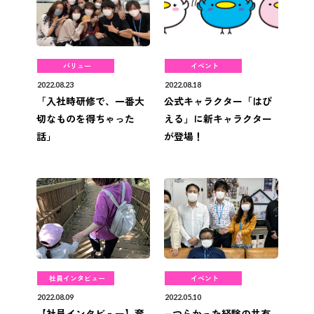
バリュー
イベント
2022.08.23
2022.08.18
「入社時研修で、一番大
公式キャラクター「はぴ
切なものを得ちゃった
える」に新キャラクター
話」
が登場！
社員インタビュー
イベント
2022.08.09
2022.05.10
【社員インタビュー】育
−つらかった経験の共有