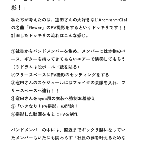
影！」
私たちが考えたのは、窪田さんの大好きなL'Arc〜en〜Ciel
の名曲「flower」のPV撮影をするというドッキリです！！
計画したドッキリの流れはこんな感じ。
①社員からバンドメンバーを集め、メンバーには本物のベ
ース、ギターを持ってきてもらいエアーで演奏してもらう
（※ドラムは段ボールに紙を貼る）
②フリースペースにPV撮影のセッティングをする
③窪田さんのスケジュールにはフェイクの会議を入れ、フ
リースペースへ連行！！
④窪田さんをhyde風の衣装へ強制お着替え
⑤「いきなり！PV撮影」の開始！
⑥撮影した動画をもとにPVを制作
バンドメンバーの中には、直近までギックリ腰になってい
たメンバーもいたにも関わらず「社長の夢を叶えるためな