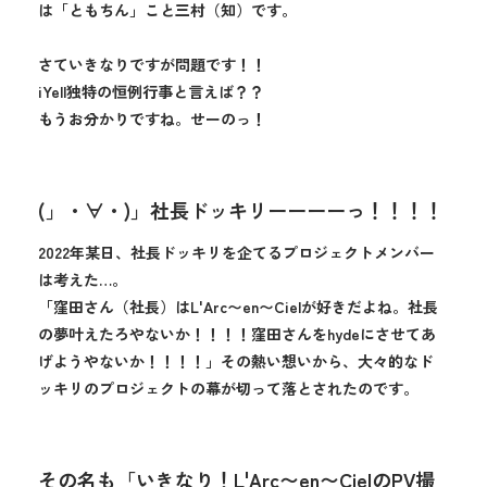
は「ともちん」こと三村（知）です。
さていきなりですが問題です！！
iYell独特の恒例行事と言えば？？
もうお分かりですね。せーのっ！
(」・∀・)」社長ドッキリーーーーっ！！！！
2022年某日、社長ドッキリを企てるプロジェクトメンバー
は考えた…。
「窪田さん（社長）はL'Arc〜en〜Cielが好きだよね。社長
の夢叶えたろやないか！！！！窪田さんをhydeにさせてあ
げようやないか！！！！」その熱い想いから、大々的なド
ッキリのプロジェクトの幕が切って落とされたのです。
その名も「いきなり！L'Arc〜en〜CielのPV撮