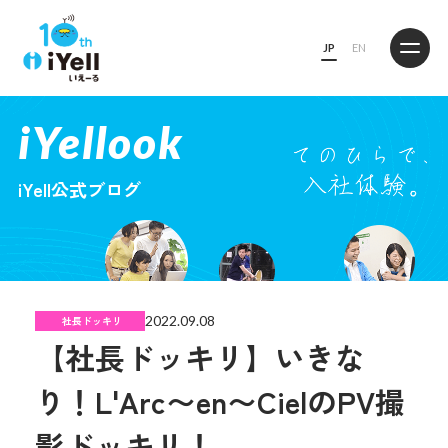
JP
EN
iYellook
iYell公式ブログ
2022.09.08
社長ドッキリ
【社長ドッキリ】いきな
り！L'Arc〜en〜CielのPV撮
影ドッキリ！