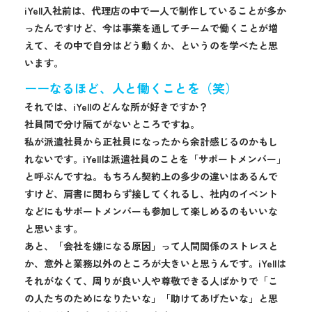
iYell入社前は、代理店の中で一人で制作していることが多か
ったんですけど、今は事業を通してチームで働くことが増
えて、その中で自分はどう動くか、というのを学べたと思
います。
ーーなるほど、人と働くことを（笑）
それでは、iYellのどんな所が好きですか？
社員間で分け隔てがないところですね。
私が派遣社員から正社員になったから余計感じるのかもし
れないです。iYellは派遣社員のことを「サポートメンバー」
と呼ぶんですね。もちろん契約上の多少の違いはあるんで
すけど、肩書に関わらず接してくれるし、社内のイベント
などにもサポートメンバーも参加して楽しめるのもいいな
と思います。
あと、「会社を嫌になる原因」って人間関係のストレスと
か、意外と業務以外のところが大きいと思うんです。iYellは
それがなくて、周りが良い人や尊敬できる人ばかりで「こ
の人たちのためになりたいな」「助けてあげたいな」と思