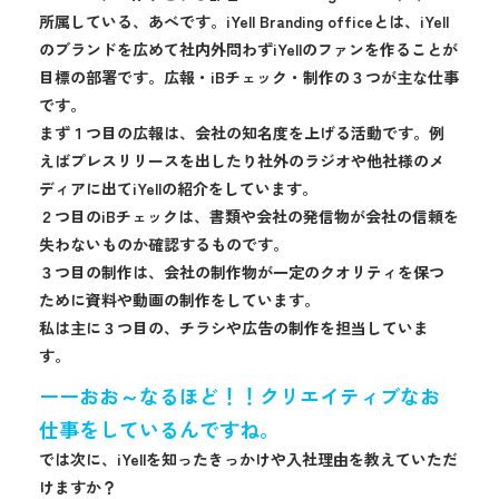
所属している、あべです。iYell Branding officeとは、iYell
のブランドを広めて社内外問わずiYellのファンを作ることが
目標の部署です。広報・iBチェック・制作の３つが主な仕事
です。
まず１つ目の広報は、会社の知名度を上げる活動です。例
えばプレスリリースを出したり社外のラジオや他社様のメ
ディアに出てiYellの紹介をしています。
２つ目のiBチェックは、書類や会社の発信物が会社の信頼を
失わないものか確認するものです。
３つ目の制作は、会社の制作物が一定のクオリティを保つ
ために資料や動画の制作をしています。
私は主に３つ目の、チラシや広告の制作を担当していま
す。
ーーおお～なるほど！！クリエイティブなお
仕事をしているんですね。
では次に、iYellを知ったきっかけや入社理由を教えていただ
けますか？