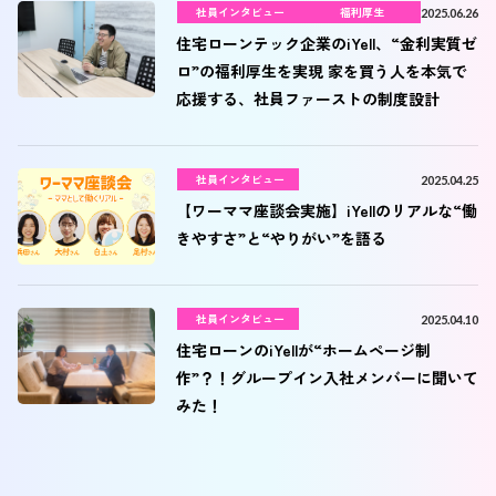
社員インタビュー
福利厚生
2025.06.26
住宅ローンテック企業のiYell、“金利実質ゼ
ロ”の福利厚生を実現 家を買う人を本気で
応援する、社員ファーストの制度設計
社員インタビュー
2025.04.25
【ワーママ座談会実施】iYellのリアルな“働
きやすさ”と“やりがい”を語る
社員インタビュー
2025.04.10
住宅ローンのiYellが“ホームページ制
作”？！グループイン入社メンバーに聞いて
みた！