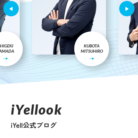
HIGEKI
KUBOTA
AMADA
MITSUHIRO
iYellook
iYell公式ブログ