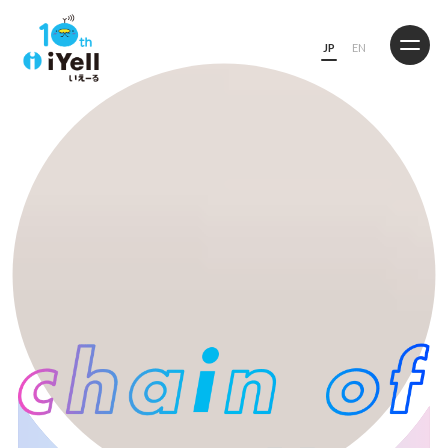
JP
EN