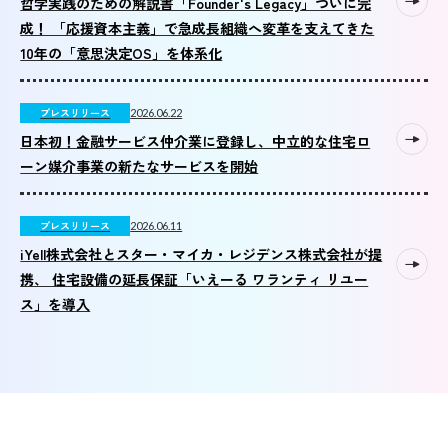
哲学実践のための解説書「Founder's Legacy」ついに完
成！ 「応援資本主義」で急成長組織へ変革を支えてきた
10年の「意思決定OS」を体系化
プレスリリース
2026.06.22
日本初！金融サービス仲介業に登録し、中立的な住宅ロ
ーン媒介事業の新たなサービスを開始
プレスリリース
2026.06.11
iYell株式会社とスター・マイカ・レジデンス株式会社が提
携、 住宅設備の延長保証「いえーる ワランティ リユー
ス」を導入