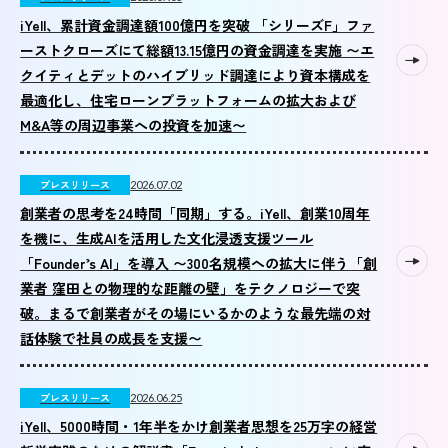
iYell、累計資金調達額100億円を突破 「シリーズF」ファ
ーストクローズにて総額13.15億円の資金調達を実施 〜エ
クイティとデットのハイブリッド調達により資本構成を
最適化し、住宅ローンプラットフォームの拡大および
M&A等の周辺事業への投資を加速〜
プレスリリース
2026.07.02
創業者の思考を24時間「同期」する。iYell、創業10周年
を機に、生成AIを活用した文化浸透支援ツール
「Founder’s AI」を導入 〜300名規模への拡大に伴う「創
業者 窪田との物理的な距離の壁」をテクノロジーで突
破。まるで創業者がその場にいるかのような最先端の対
話体験で社員の成長を支援〜
プレスリリース
2026.06.25
iYell、5000時間・1年半をかけ創業者思想を25万字の経営