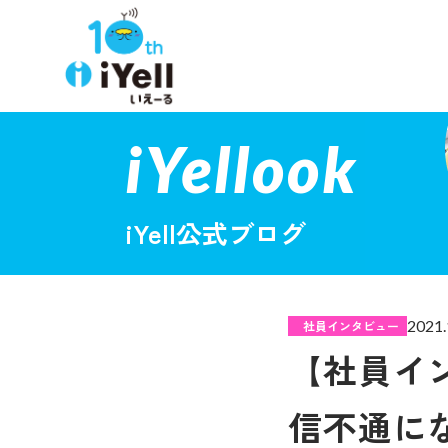
iYellook
iYell公式ブログ
2021.
社員インタビュー
【社員イ
信不通に