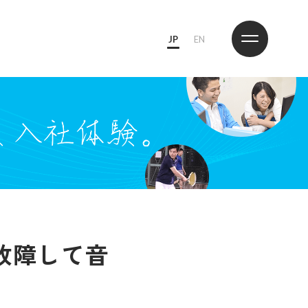
JP
EN
故障して音