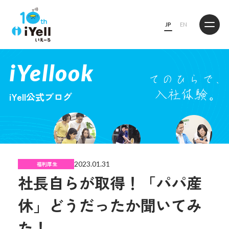
JP
EN
iYellook
iYell公式ブログ
2023.01.31
福利厚生
社長自らが取得！「パパ産
休」どうだったか聞いてみ
た！