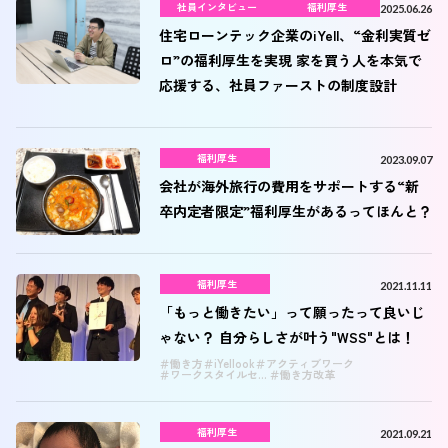
社員インタビュー
福利厚生
2025.06.26
住宅ローンテック企業のiYell、“金利実質ゼ
ロ”の福利厚生を実現 家を買う人を本気で
応援する、社員ファーストの制度設計
福利厚生
2023.09.07
会社が海外旅行の費用をサポートする“新
卒内定者限定”福利厚生があるってほんと？
福利厚生
2021.11.11
「もっと働きたい」って願ったって良いじ
ゃない？ 自分らしさが叶う"WSS"とは！
働き方
iYellook
アクティブワーク
ワークスタイルセレクト
働き方改革
福利厚生
2021.09.21