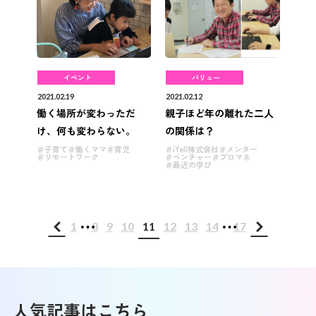
イベント
バリュー
2021.02.19
2021.02.12
働く場所が変わっただ
親子ほど年の離れた二人
け、何も変わらない。
の関係は？
子育て
働くママ
育児
iYell株式会社
メンター
リモートワーク
ベンチャー
プロマネ
最近の学び
...
...
1
8
9
10
11
12
13
14
17
人気記事はこちら