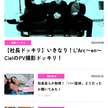
社長ドッキリ
2022.09.08
【社長ドッキリ】いきなり！L'Arc〜en〜
CielのPV撮影ドッキリ！
福利厚生
2023.01.31
社長自らが取得！「パパ産休」どうだった
か聞いてみた！
パパ産休