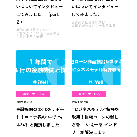
いについてインタビュー
いについてインタビュー
してみました。（part
してみました。
２）
iYell
社員インタビュー
働きがい
いえーる
休日
iYell
社員インタビュー
働きがい
いえーる
休日
ダンドリ
先輩
事業・サービス
事業・サービス
2021.07.08
2021.05.20
金融機関のDX化をサポー
“ビジネスモデル”特許を
ト！コロナ禍の1年でiYell
取得！住宅ローンの難し
は24社と提携しました
さを 「いえーる ダンド
リ」が解決します