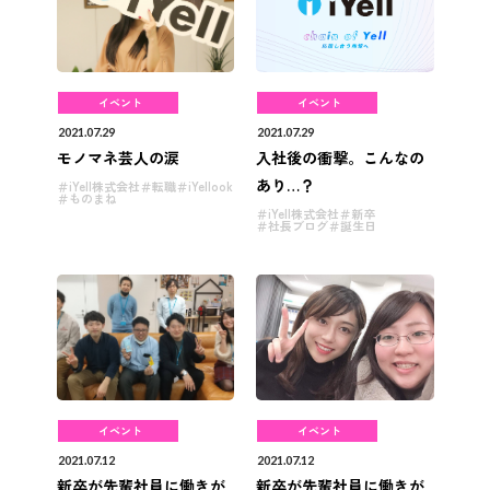
イベント
イベント
2021.07.29
2021.07.29
モノマネ芸人の涙
入社後の衝撃。こんなの
あり…？
iYell株式会社
転職
iYellook
ものまね
iYell株式会社
新卒
社長ブログ
誕生日
イベント
イベント
2021.07.12
2021.07.12
新卒が先輩社員に働きが
新卒が先輩社員に働きが