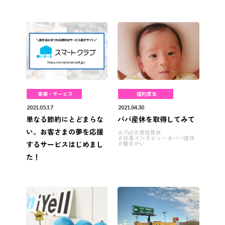
事業・サービス
福利厚生
2021.05.17
2021.04.30
単なる節約にとどまらな
パパ産休を取得してみて
い。お客さまの夢を応援
iYell
男性育休
社員インタビュー
パパ産休
するサービスはじめまし
働きがい
た！