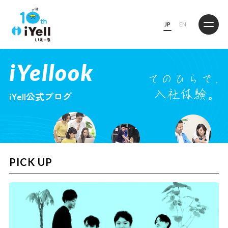
JP
EN
iYellook
iYell公式ブログ
PICK UP