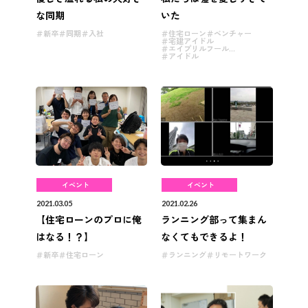
な同期
いた
新卒
同期
入社
住宅ローン
ベンチャー
宅建アイドル
エイプリルフール2020
アイドル
イベント
イベント
2021.03.05
2021.02.26
【住宅ローンのプロに俺
ランニング部って集まん
はなる！？】
なくてもできるよ！
新卒
住宅ローン
ランニング
リモートワーク