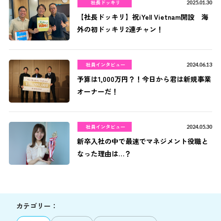
社長ドッキリ
2025.01.30
【社長ドッキリ】祝iYell Vietnam開設 海
外の初ドッキリ2連チャン！
社員インタビュー
2024.06.13
予算は1,000万円？！今日から君は新規事業
オーナーだ！
社員インタビュー
2024.05.30
新卒入社の中で最速でマネジメント役職と
なった理由は…？
カテゴリー：