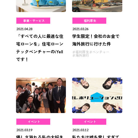
事業・サービス
福利厚生
2021.04.28
2021.03.26
「すべての人に最適な住
学生限定！会社のお金で
宅ローンを」住宅ローン
海外旅行に行けた件
テックベンチャーのiYell
福利厚生
ベンチャー
海外旅行
です！
イベント
イベント
2021.03.19
2021.03.12
優しさ溢れる私の大好き
私たちは嘘を愛しすぎて