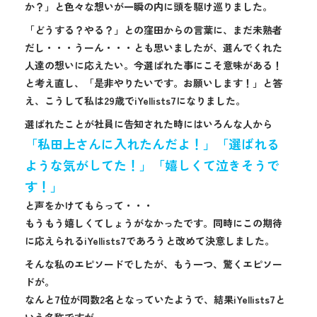
か？」と色々な想いが一瞬の内に頭を駆け巡りました。
「どうする？やる？」との窪田からの言葉に、まだ未熟者
だし・・・うーん・・・とも思いましたが、選んでくれた
人達の想いに応えたい。今選ばれた事にこそ意味がある！
と考え直し、「是非やりたいです。お願いします！」と答
え、こうして私は29歳でiYellists7になりました。
選ばれたことが社員に告知された時にはいろんな人から
「私田上さんに入れたんだよ！」「選ばれる
ような気がしてた！」「嬉しくて泣きそうで
す！」
と声をかけてもらって・・・
もうもう嬉しくてしょうがなかったです。同時にこの期待
に応えられるiYellists7であろうと改めて決意しました。
そんな私のエピソードでしたが、もう一つ、驚くエピソー
ドが。
なんと7位が同数2名となっていたようで、結果iYellists7と
いう名称ですが、