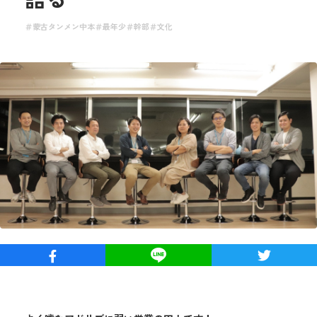
蒙古タンメン中本
最年少
幹部
文化