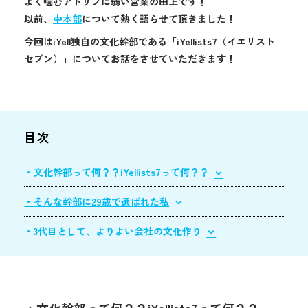
よく噛むアドリブに弱い営業の田上です！
以前、
中本部
について熱く語らせて頂きました！
今回はiYell独自の文化幹部である「iYellists7（イエリスト
セブン）」についてお話をさせていただきます！
目次
・文化幹部って何？？iYellists7って何？？
・そんな幹部に29歳で選ばれた私
・3代目として、よりよい会社の文化作り
・文化幹部って何？？iYellists7って何？？