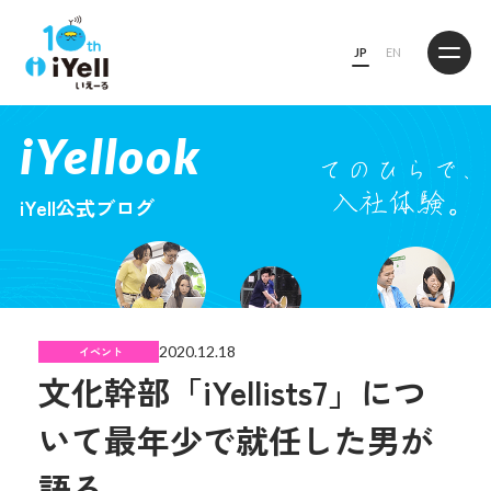
JP
EN
iYellook
iYell公式ブログ
2020.12.18
イベント
文化幹部「iYellists7」につ
いて最年少で就任した男が
語る