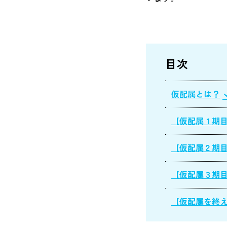
目次
仮配属とは？
【仮配属１期
【仮配属２期
【仮配属３期
【仮配属を終