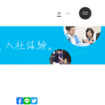
JP
EN