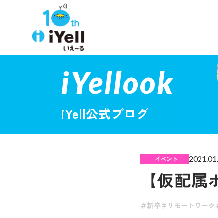
iYellook
iYell公式ブログ
2021.01
イベント
【仮配属
新卒
リモートワーク