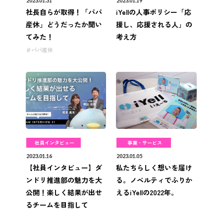
2023.01.31
2023.01.19
社長自らが取得！「パパ
iYellの人事ポリシー「応
産休」どうだったか聞い
援し、応援される人」の
てみた！
考え方
パパ産休
社員インタビュー
事業・サービス
2023.01.16
2023.01.05
【社員インタビュー】ダ
私たちらしく想いを届け
ンドリ推進部の魅力を大
る。ノベルティでふりか
公開！楽しく結果が出せ
えるiYellの2022年。
るチームを目指して