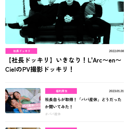
社長ドッキリ
2022.09.08
【社長ドッキリ】いきなり！L'Arc〜en〜
CielのPV撮影ドッキリ！
福利厚生
2023.01.31
社長自らが取得！「パパ産休」どうだった
か聞いてみた！
パパ産休