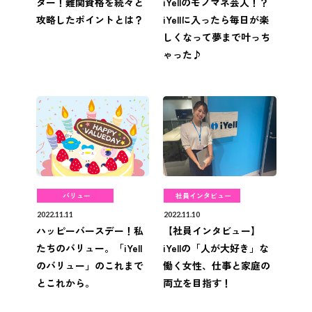
ター！難関資格を続々と
iYellのモノマネ芸人！？
攻略したポイントとは？
iYellに入ったら毎日が楽
しくなって夢まで叶っち
ゃった♪
バリュー
社員インタビュー
2022.11.11
2022.11.10
ハッピーバースデー！私
【社員インタビュー】
たちのバリュー。「iYell
iYellの「人が大好き」な
のバリュー」のこれまで
働く女性、仕事と家庭の
とこれから。
両立を目指す！