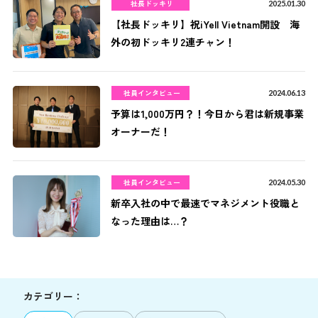
社長ドッキリ
2025.01.30
【社長ドッキリ】祝iYell Vietnam開設 海
外の初ドッキリ2連チャン！
社員インタビュー
2024.06.13
予算は1,000万円？！今日から君は新規事業
オーナーだ！
社員インタビュー
2024.05.30
新卒入社の中で最速でマネジメント役職と
なった理由は…？
カテゴリー：