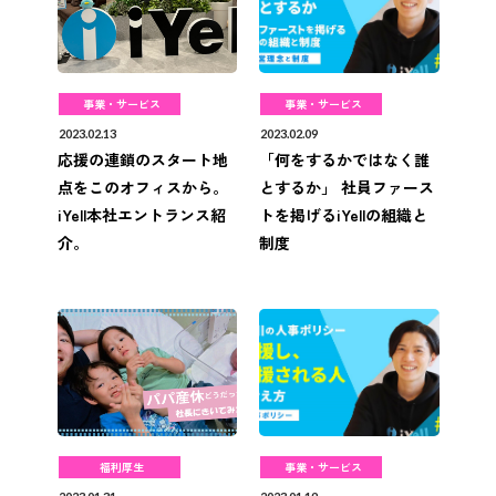
事業・サービス
事業・サービス
2023.02.13
2023.02.09
応援の連鎖のスタート地
「何をするかではなく誰
点をこのオフィスから。
とするか」 社員ファース
iYell本社エントランス紹
トを掲げるiYellの組織と
介。
制度
福利厚生
事業・サービス