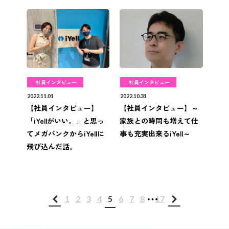
社員インタビュー
社員インタビュー
2022.11.01
2022.10.31
【社員インタビュー】
【社員インタビュー】～
「iYellがいい。」と思っ
家族との時間も増えて仕
てメガバンクからiYellに
事も充実出来るiYell～
飛び込んだ話。
...
1
2
3
4
5
6
7
8
17