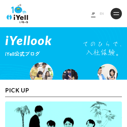
JP
EN
iYellook
iYell公式ブログ
PICK UP