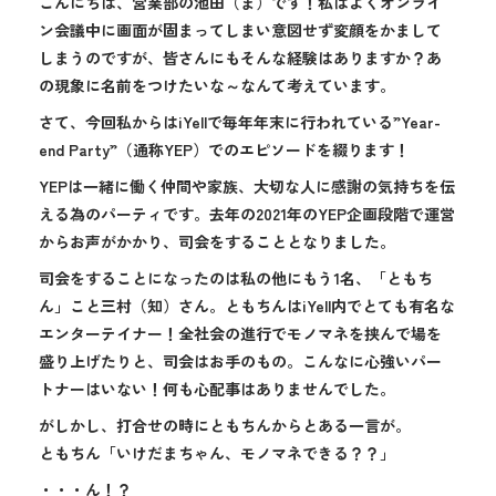
こんにちは、営業部の池田（ま）です！私はよくオンライ
ン会議中に画面が固まってしまい意図せず変顔をかまして
しまうのですが、皆さんにもそんな経験はありますか？あ
の現象に名前をつけたいな～なんて考えています。
さて、今回私からはiYellで毎年年末に行われている”Year-
end Party”（通称YEP）でのエピソードを綴ります！
YEPは一緒に働く仲間や家族、大切な人に感謝の気持ちを伝
える為のパーティです。去年の2021年のYEP企画段階で運営
からお声がかかり、司会をすることとなりました。
司会をすることになったのは私の他にもう1名、「ともち
ん」こと三村（知）さん。ともちんはiYell内でとても有名な
エンターテイナー！全社会の進行でモノマネを挟んで場を
盛り上げたりと、司会はお手のもの。こんなに心強いパー
トナーはいない！何も心配事はありませんでした。
がしかし、打合せの時にともちんからとある一言が。
ともちん「いけだまちゃん、モノマネできる？？」
・・・ん！？