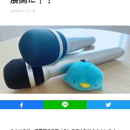
iYell
いえーる