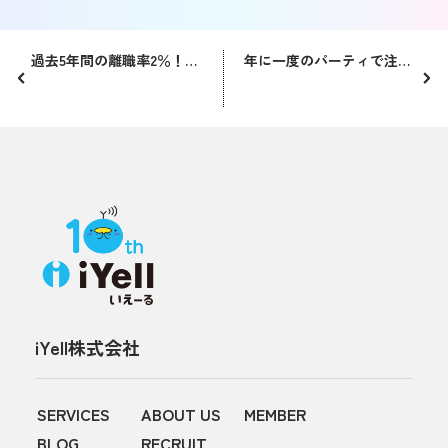
過去5年間の離職率2％！カルチャーマッチ採用が社員を幸せにする～従業員200名突破で離職率2％、組織の壁の突破の仕方～
年に一度のパーティで注目のイベントとは！？
iYell株式会社
SERVICES
ABOUT US
MEMBER
BLOG
RECRUIT