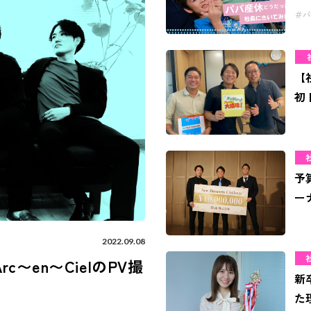
パ
【
初
予
ー
2022.09.08
〜en〜CielのPV撮
新
た