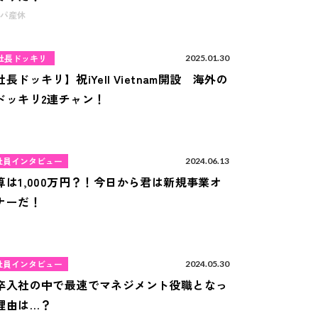
パ産休
社長ドッキリ
2025.01.30
社長ドッキリ】祝iYell Vietnam開設 海外の
ドッキリ2連チャン！
社員インタビュー
2024.06.13
算は1,000万円？！今日から君は新規事業オ
ナーだ！
社員インタビュー
2024.05.30
卒入社の中で最速でマネジメント役職となっ
理由は…？