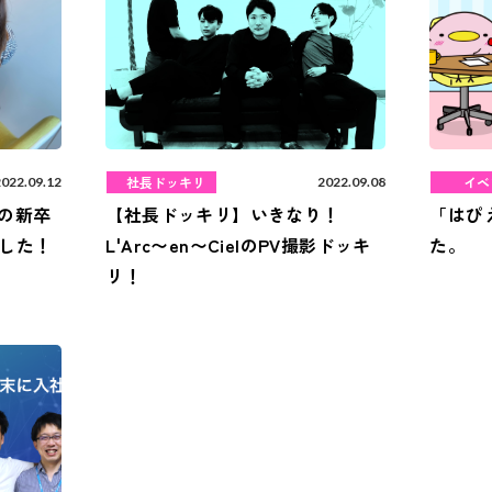
社長ドッキリ
イベ
2022.09.12
2022.09.08
lの新卒
【社長ドッキリ】いきなり！
「はぴ
した！
L'Arc〜en〜CielのPV撮影ドッキ
た。
リ！