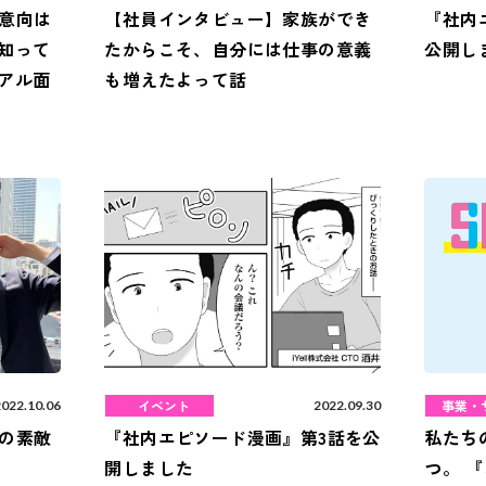
意向は
【社員インタビュー】家族ができ
『社内
て知って
たからこそ、自分には仕事の意義
公開し
ュアル面
も増えたよって話
イベント
事業・
2022.10.06
2022.09.30
の素敵
『社内エピソード漫画』第3話を公
私たち
開しました
つ。 『