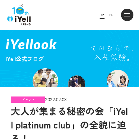
JP
EN
iYellook
iYell公式ブログ
2022.02.08
イベント
大人が集まる秘密の会「iYel
l platinum club」の全貌に迫
る！