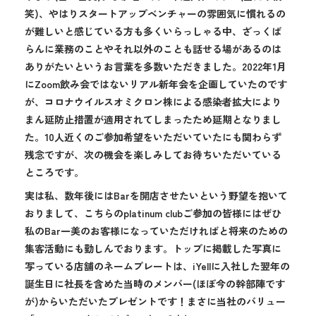
笑)、やはりスタートアップベンチャーの雰囲気に慣れるの
が難しいと感じている方も多くいらっしゃる中、ざっくば
らんに業務のことやそれ以外のことも話せる場があるのは
ありがたいというお言葉を多数いただきました。2022年1月
にZoom飲み会ではないリアル新年会を企画していたのです
が、コロナウイルスオミクロン株による感染者拡大により
まん延防止措置が適用されてしまったため延期となりまし
た。10人近くのご参加希望をいただいていたにも関わらず
残念ですが、次の機会を楽しみしてお待ちいただいている
ところです。
実は私、数年後にはBarを開店させたいという野望を抱いて
おりまして、こちらのplatinum clubご参加の皆様にはぜひ
私のBar一美のお客様になっていただければと将来のための
集客活動にも勤しんでおります。トップに掲載した写真に
写っている店舗のネームプレートは、iYellに入社した翌年の
誕生日に社長を含めた当時のメンバー(ほぼ今の幹部陣です
が)からいただいたプレゼントです！まさに当社のバリュー