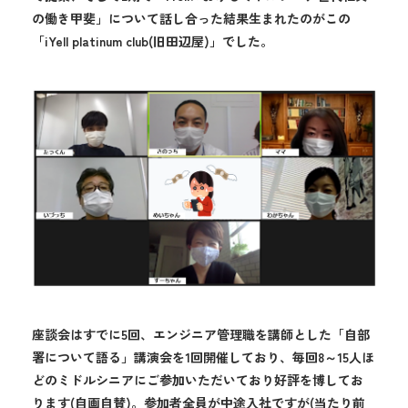
の働き甲斐」について話し合った結果生まれたのがこの
「iYell platinum club(旧田辺屋)」でした。
座談会はすでに5回、エンジニア管理職を講師とした「自部
署について語る」講演会を1回開催しており、毎回8～15人ほ
どのミドルシニアにご参加いただいており好評を博してお
ります(自画自賛)。参加者全員が中途入社ですが(当たり前