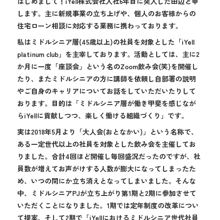
はじめまして！iYell株式会社入社6年目に突入した田辺と申
します。主に新規事業の立ち上げや、個人のお客様からの
住宅ローン相談に対応する業務に携わっております。
私はミドルシニア層(45歳以上)の社員を対象とした「iYell
platinum club」を主宰しております。活動としては、主に2
か月に一度「座談会」という名のZoom飲み会(笑)を開催し
たり、またミドルシニアの方に講師を依頼し自部署の説明
やご自身のキャリアについてお話をしていただいたりして
おります。目的は「ミドルシニア層が働き甲斐を感じなが
らiYellに貢献しつつ、楽しく働ける組織づくり」です。
実は2018年5月より「大人会(おとなかい)」という名称で、
ある一定世代以上の社員を対象とした飲み会を主催してお
りました。合計4回ほど開催し毎回盛況だったのですが、社
員数が増えてお声がけする人数が膨大になってしまったた
め、いつの間にか立ち消えとなってしまいました。そんな
中、ミドルシニアPJが立ち上がり第1期と2期に参加させて
いただくことになりました。1期では定年制度の改革につい
て提案、そして2期で「iYellにおけるミドルシニア世代社員