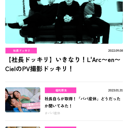
社長ドッキリ
2022.09.08
【社長ドッキリ】いきなり！L'Arc〜en〜
CielのPV撮影ドッキリ！
福利厚生
2023.01.31
社長自らが取得！「パパ産休」どうだった
か聞いてみた！
パパ産休