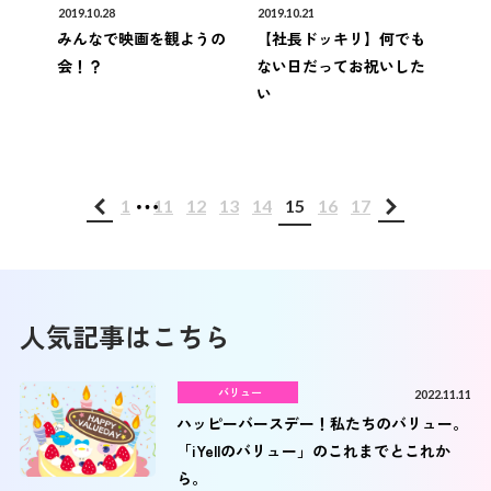
2019.10.28
2019.10.21
みんなで映画を観ようの
【社長ドッキリ】何でも
会！？
ない日だってお祝いした
い
...
1
11
12
13
14
15
16
17
人気記事はこちら
バリュー
2022.11.11
ハッピーバースデー！私たちのバリュー。
「iYellのバリュー」のこれまでとこれか
ら。