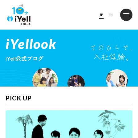
JP
EN
iYellook
iYell公式ブログ
PICK UP