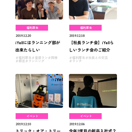
福利厚生
福利厚生
2019.12.20
2019.12.18
iYellにはランニング部が
【社長ランチ会】iYellら
出来たらしい
しいランチ会のご紹介
福利厚生
皇居ラン
同僚
福利厚生
社長との交流
部活
ランニング
ランチ
イベント
イベント
2019.12.10
2019.12.06
トリック・オア・トリー
今年2度目の新卒入社式？