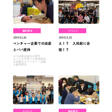
福利厚生
イベント
2019.11.26
2019.11.22
ベンチャー企業での出産
え！？ 入社前に合
とパパ産休
宿！？
iYell株式会社
育児
パパの子育て
男性育休
共働き
ベンチャー企業
福利厚生
イベント
福利厚生