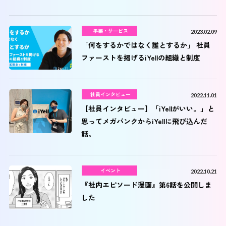
事業・サービス
2023.02.09
「何をするかではなく誰とするか」 社員
ファーストを掲げるiYellの組織と制度
社員インタビュー
2022.11.01
【社員インタビュー】「iYellがいい。」と
思ってメガバンクからiYellに飛び込んだ
話。
イベント
2022.10.21
『社内エピソード漫画』第6話を公開しま
した