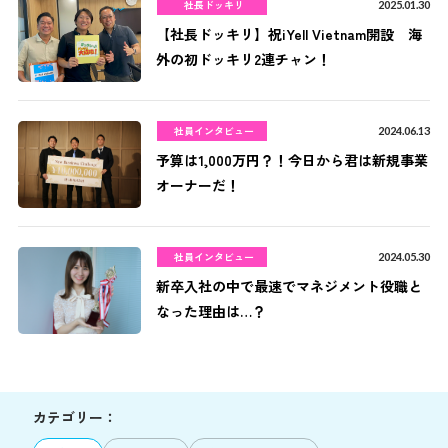
社長ドッキリ
2025.01.30
【社長ドッキリ】祝iYell Vietnam開設 海
外の初ドッキリ2連チャン！
社員インタビュー
2024.06.13
予算は1,000万円？！今日から君は新規事業
オーナーだ！
社員インタビュー
2024.05.30
新卒入社の中で最速でマネジメント役職と
なった理由は…？
カテゴリー：