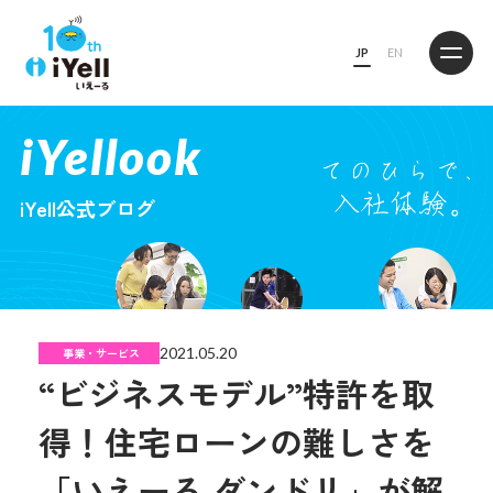
JP
EN
iYellook
iYell公式ブログ
2021.05.20
事業・サービス
“ビジネスモデル”特許を取
得！住宅ローンの難しさを
「いえーる ダンドリ」が解