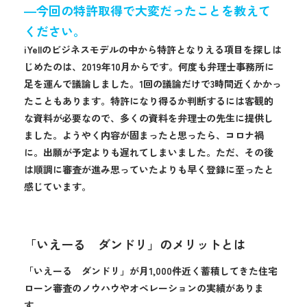
―今回の特許取得で大変だったことを教えて
ください。
iYellのビジネスモデルの中から特許となりえる項目を探しは
じめたのは、2019年10月からです。何度も弁理士事務所に
足を運んで議論しました。1回の議論だけで3時間近くかかっ
たこともあります。特許になり得るか判断するには客観的
な資料が必要なので、多くの資料を弁理士の先生に提供し
ました。ようやく内容が固まったと思ったら、コロナ禍
に。出願が予定よりも遅れてしまいました。ただ、その後
は順調に審査が進み思っていたよりも早く登録に至ったと
感じています。
「いえーる ダンドリ」のメリットとは
「いえーる ダンドリ」が月1,000件近く蓄積してきた住宅
ローン審査のノウハウやオペレーションの実績がありま
す。