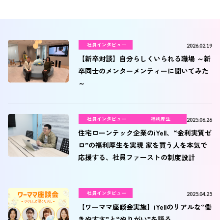
社員インタビュー
2026.02.19
【新卒対談】自分らしくいられる職場 ～新
卒同士のメンターメンティーに聞いてみた
～
社員インタビュー
福利厚生
2025.06.26
住宅ローンテック企業のiYell、“金利実質ゼ
ロ”の福利厚生を実現 家を買う人を本気で
応援する、社員ファーストの制度設計
社員インタビュー
2025.04.25
【ワーママ座談会実施】iYellのリアルな“働
きやすさ”と“やりがい”を語る