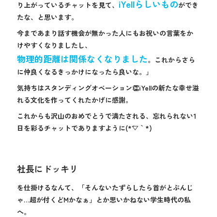
iYellらしいもの
り上がっているチャットを見て、
ができ
たな、と思います。
今まであまり話す機会が無かった人にもお祝いの言葉をか
けやすくなりましたし、
物理的距離は関係なくなりました
。これからさら
に仲良くなるきっかけになったら良いな。」
気持ちはスタンディングオベーション👏iYellの新たな幸せ溢
れる文化を作ってくれたかげに感謝。
これからも沢山のおめでとうで満たされる、忘れられない1
日を彩るチャットでありますように(*´▽｀*)
社長にドッキリ
を仕掛けるなんて、「そんないたずらしたら首がとぶんじ
ゃ…超が付くどМかなぁ」とか思いかねない学生時代の私
へ。