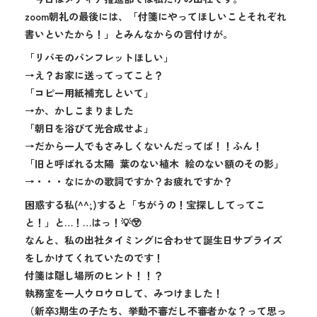
zoom朝礼の最後には、「付箋にやってほしいことそれぞれ
書いといたから！」とみんなからの言付けが。
「リバモのパンフレットほしい」
→え？お家に送ってってこと？
「コピー用紙補充しといて」
→か、かしこまりました
「朝日を浴びて光合成せよ」
→だから一人でもさみしくないんだってば！！ふん！
「旧と呼ばれる太陽 葉のない植木 絵のない額のその影」
→・・・なにかの歌詞ですか？お疲れですか？
困惑する私(^^;)すると「ちがうの！宝探ししてってこ
と！」と…！…はっ！💡😲
なんと、私の出社タイミングに合わせて誕生日サプライズ
をしかけてくれていたのです！
付箋は隠し場所のヒント！！？
執務室を一人ウロウロして、みつけました！
（新卒3期生の子たち、挙動不審だし不審者かな？って思っ