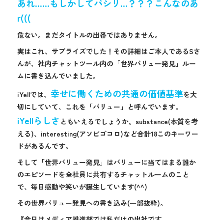
あれ……もしかしてパシリ…？？？こんなのあ
r(((
危ない。まだタイトルの出番ではありません。
実はこれ、サプライズでした！その詳細はご本人であるSさ
んが、社内チャットツール内の「世界バリュー発見」ルー
ムに書き込んでいました。
幸せに働くための共通の価値基準
iYellでは、
を大
切にしていて、これを「バリュー」と呼んでいます。
iYellらしさ
ともいえるでしょうか。substance(本質を考
える)、interesting(アソビゴコロ)など合計18このキーワー
ドがあるんです。
そして「世界バリュー発見」はバリューに当てはまる誰か
のエピソードを全社員に共有するチャットルームのこと
で、毎日感動や笑いが誕生しています(^^)
その世界バリュー発見への書き込み(一部抜粋)。
『今日はメディア推進部では私だけの出社です。