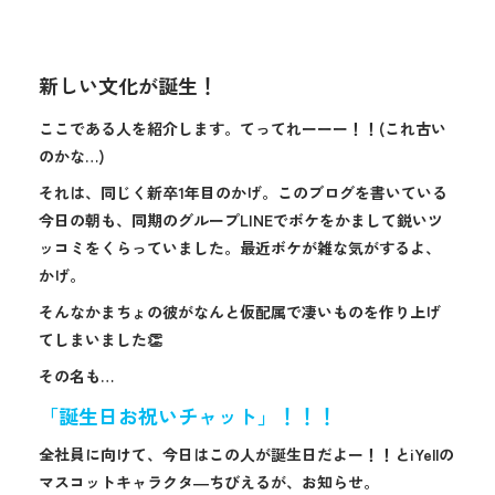
新しい文化が誕生！
ここである人を紹介します。てってれーーー！！(これ古い
のかな…)
それは、同じく新卒1年目のかげ。このブログを書いている
今日の朝も、同期のグループLINEでボケをかまして鋭いツ
ッコミをくらっていました。最近ボケが雑な気がするよ、
かげ。
そんなかまちょの彼がなんと仮配属で凄いものを作り上げ
てしまいました👏
その名も…
「誕生日お祝いチャット」！！！
全社員に向けて、今日はこの人が誕生日だよー！！とiYellの
マスコットキャラクタ―ちびえるが、お知らせ。