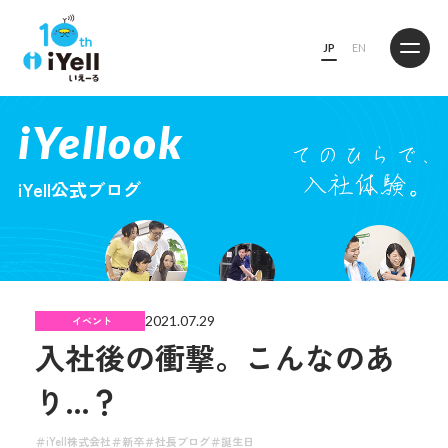
JP
EN
iYellook
iYell公式ブログ
2021.07.29
イベント
入社後の衝撃。こんなのあ
り…？
iYell株式会社
新卒
社長ブログ
誕生日