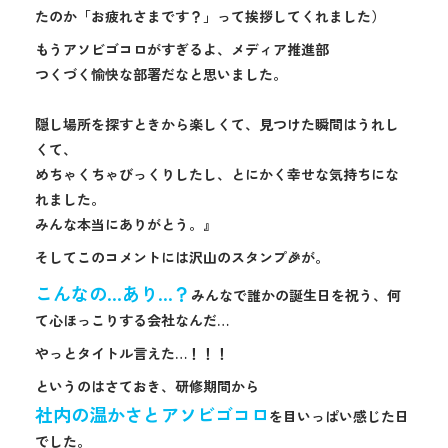
たのか「お疲れさまです？」って挨拶してくれました）
もうアソビゴコロがすぎるよ、メディア推進部
つくづく愉快な部署だなと思いました。
隠し場所を探すときから楽しくて、見つけた瞬間はうれし
くて、
めちゃくちゃびっくりしたし、とにかく幸せな気持ちにな
れました。
みんな本当にありがとう。』
そしてこのコメントには沢山のスタンプ🎉が。
こんなの…あり…？
みんなで誰かの誕生日を祝う、何
て心ほっこりする会社なんだ…
やっとタイトル言えた…！！！
というのはさておき、研修期間から
社内の温かさとアソビゴコロ
を目いっぱい感じた日
でした。