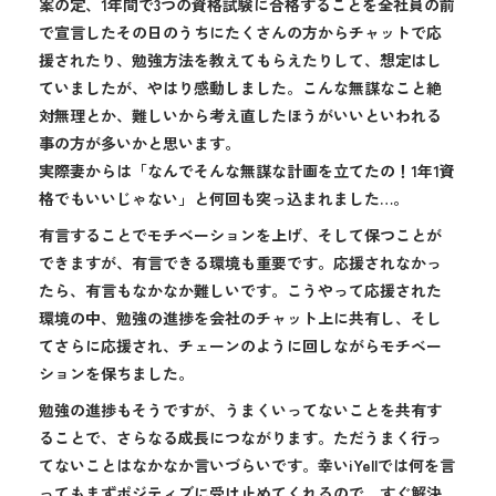
案の定、1年間で3つの資格試験に合格することを全社員の前
で宣言したその日のうちにたくさんの方からチャットで応
援されたり、勉強方法を教えてもらえたりして、想定はし
ていましたが、やはり感動しました。こんな無謀なこと絶
対無理とか、難しいから考え直したほうがいいといわれる
事の方が多いかと思います。
実際妻からは「なんでそんな無謀な計画を立てたの！1年1資
格でもいいじゃない」と何回も突っ込まれました…。
有言することでモチベーションを上げ、そして保つことが
できますが、有言できる環境も重要です。応援されなかっ
たら、有言もなかなか難しいです。こうやって応援された
環境の中、勉強の進捗を会社のチャット上に共有し、そし
てさらに応援され、チェーンのように回しながらモチベー
ションを保ちました。
勉強の進捗もそうですが、うまくいってないことを共有す
ることで、さらなる成長につながります。ただうまく行っ
てないことはなかなか言いづらいです。幸いiYellでは何を言
ってもまずポジティブに受け止めてくれるので、すぐ解決