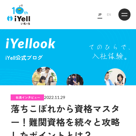
JP
EN
iYellook
iYell公式ブログ
2022.11.29
社員インタビュー
落ちこぼれから資格マスタ
ー！難関資格を続々と攻略
したポイントとは？