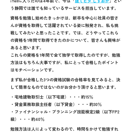
iYellに入ったのは4年前で、今は「
建てピタ しずおか
」とい
う静岡では誰でも知っているサービスを担当しています。
資格を勉強し始めたきっかけは、新卒を中心に社員の皆さ
んが資格を取得して活躍されている姿に触発され、私も挑
戦してみたいと思ったことです。では、どうやってこれら
の資格を1年間で取得できたのかについて、皆さんも興味が
あると思います。
これらの資格を1年間で全て独学で取得したのですが、勉強
方法はもちろん大事ですが、私にとって合格したポイント
はモチベーションです。
まず私が合格した3つの資格試験の合格率を見てみると、決
して簡単なものではないのがお分かり頂けると思います。
・宅地建物取引士（以下宅建）・・・約15％
・貸金業務取扱主任者（以下貸金）・・・約30％
・ファイナンシャル・プランニング技能検定2級（以下FP2
級）・・・約40％
勉強方法は人によって変わるので、時間をかけて勉強すれ