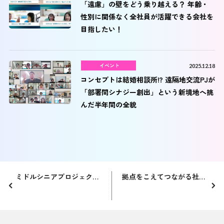
「遠慮」の壁をどう乗り越える？ 年齢・
性別に関係なく全社員が活躍できる会社を
目指したい！
イベント
2025.12.18
コンセプトは結婚相談所!? 遠隔地交流PJが
「部署間シナジー創出」という新境地へ挑
んだ半年間の全貌
ミドルシニアプロジェクト：元気に出社してもらいたい願いから…
拠点をこえてつながる社員参加型動画！動いて笑って健康アップ！