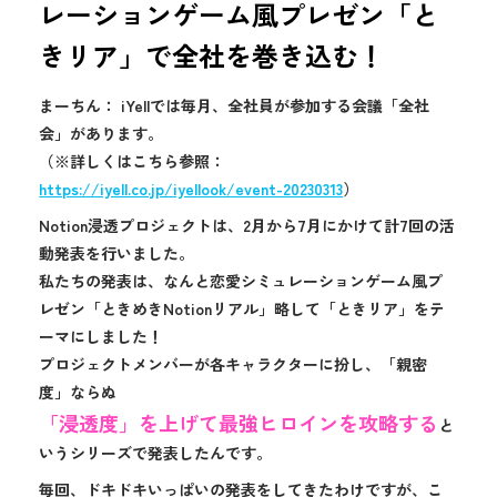
レーションゲーム風プレゼン「と
きリア」で全社を巻き込む！
まーちん： iYellでは毎月、全社員が参加する会議「全社
会」があります。
（※詳しくはこちら参照：
https://iyell.co.jp/iyellook/event-20230313
）
Notion浸透プロジェクトは、2月から7月にかけて計7回の活
動発表を行いました。
私たちの発表は、なんと恋愛シミュレーションゲーム風プ
レゼン「ときめきNotionリアル」略して「ときリア」をテ
ーマにしました！
プロジェクトメンバーが各キャラクターに扮し、「親密
度」ならぬ
「浸透度」を上げて最強ヒロインを攻略する
と
いうシリーズで発表したんです。
毎回、ドキドキいっぱいの発表をしてきたわけですが、こ