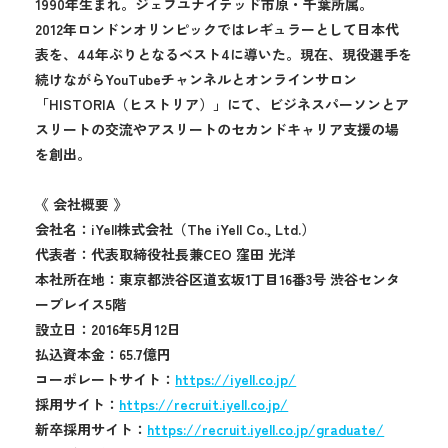
1990年生まれ。ジェフユナイテッド市原・千葉所属。
2012年ロンドンオリンピックではレギュラーとして日本代
表を、44年ぶりとなるベスト4に導いた。現在、現役選手を
続けながらYouTubeチャンネルとオンラインサロン
「HISTORIA（ヒストリア）」にて、ビジネスパーソンとア
スリートの交流やアスリートのセカンドキャリア支援の場
を創出。
《 会社概要 》
会社名：iYell株式会社（The iYell Co., Ltd.）
代表者：代表取締役社長兼CEO 窪田 光洋
本社所在地：東京都渋谷区道玄坂1丁目16番3号 渋谷センタ
ープレイス5階
設立日：2016年5月12日
払込資本金：65.7億円
コーポレートサイト：
https://iyell.co.jp/
採用サイト：
https://recruit.iyell.co.jp/
新卒採用サイト：
https://recruit.iyell.co.jp/graduate/