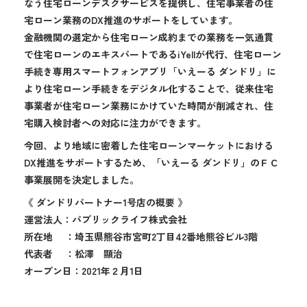
なう住宅ローンデスクサービスを提供し、住宅事業者の住
宅ローン業務のDX推進のサポートをしています。
金融機関の選定から住宅ローン成約までの業務を一気通貫
で住宅ローンのエキスパートであるiYellが代行、住宅ローン
手続き専用スマートフォンアプリ「いえーる ダンドリ」に
より住宅ローン手続きをデジタル化することで、従来住宅
事業者が住宅ローン業務にかけていた時間が削減され、住
宅購入検討者への対応に注力ができます。
今回、より地域に密着した住宅ローンマーケットにおける
DX推進をサポートするため、「いえーる ダンドリ」のＦＣ
事業展開を決定しました。
《 ダンドリパートナー1号店の概要 》
運営法人：パブリックライフ株式会社
所在地 ：埼玉県熊谷市宮町2丁目42番地熊谷ビル3階
代表者 ：松澤 顯治
オープン日：2021年２月1日