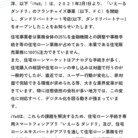
洋、以下「iYell」）は、２０２１年2月1日より、「いえーる
ダンドリ」のフランチャイズ事業（以下、ＦＣ）を開始
し、ダンドリパートナー１号店(以下、ダンドリパートナー)
をオープンしたことをお知らせいたします。
住宅事業者は業務全体の25％を金融機関との調整や事務手
続き等の住宅ローン業務が占めており、本業である住宅販
売業務に100％注力できていません。
また、住宅ローンマーケットはアナログな手続きが多く、
住宅購入の相談や住宅ローンの申し込みは対面で行うのが
一般的でしたが、直近では、ユーザー行動が変化し、非対
面で完結できる環境が求められる等、大きな業界変革が起
きています。特に旧態依然の会社が多い地方では、この変
化に対応すべく、デジタル化を図る動きが強まっていま
す。
iYellは、これらの課題を解決するため、住宅ローン手続き専
用スマートフォンアプリ「いえーる ダンドリ」及び、住宅
ローンエキスパートがアプリを通して住宅ローン業務を行