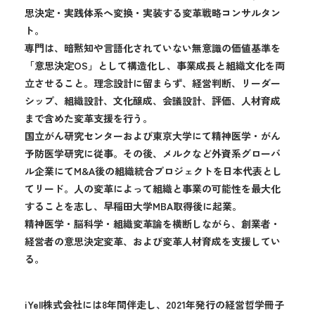
思決定・実践体系へ変換・実装する変革戦略コンサルタン
ト。
専門は、暗黙知や言語化されていない無意識の価値基準を
「意思決定OS」として構造化し、事業成長と組織文化を両
立させること。理念設計に留まらず、経営判断、リーダー
シップ、組織設計、文化醸成、会議設計、評価、人材育成
まで含めた変革支援を行う。
国立がん研究センターおよび東京大学にて精神医学・がん
予防医学研究に従事。その後、メルクなど外資系グローバ
ル企業にてM&A後の組織統合プロジェクトを日本代表とし
てリード。人の変革によって組織と事業の可能性を最大化
することを志し、早稲田大学MBA取得後に起業。
精神医学・脳科学・組織変革論を横断しながら、創業者・
経営者の意思決定変革、および変革人材育成を支援してい
る。
iYell株式会社には8年間伴走し、2021年発行の経営哲学冊子