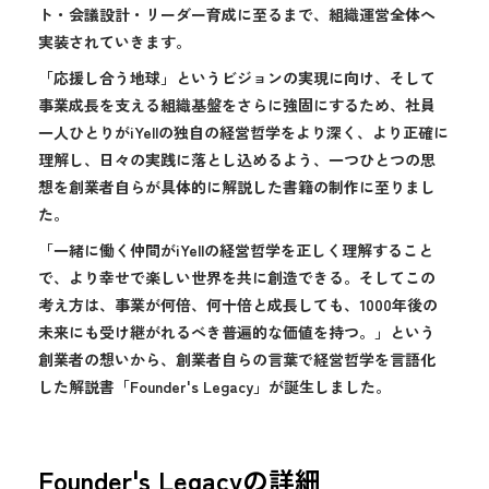
ト・会議設計・リーダー育成に至るまで、組織運営全体へ
実装されていきます。
「応援し合う地球」というビジョンの実現に向け、そして
事業成長を支える組織基盤をさらに強固にするため、社員
一人ひとりがiYellの独自の経営哲学をより深く、より正確に
理解し、日々の実践に落とし込めるよう、一つひとつの思
想を創業者自らが具体的に解説した書籍の制作に至りまし
た。
「一緒に働く仲間がiYellの経営哲学を正しく理解すること
で、より幸せで楽しい世界を共に創造できる。そしてこの
考え方は、事業が何倍、何十倍と成長しても、1000年後の
未来にも受け継がれるべき普遍的な価値を持つ。」という
創業者の想いから、創業者自らの言葉で経営哲学を言語化
した解説書「Founder's Legacy」が誕生しました。
Founder's Legacyの詳細