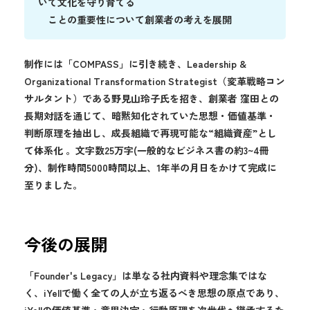
いて文化を守り育てる
ことの重要性について創業者の考えを展開
制作には「COMPASS」に引き続き、Leadership &
Organizational Transformation Strategist（変革戦略コン
サルタント）である野見山玲子氏を招き、創業者 窪田との
長期対話を通じて、暗黙知化されていた思想・価値基準・
判断原理を抽出し、成長組織で再現可能な“組織資産”とし
て体系化 。文字数25万字(一般的なビジネス書の約3~4冊
分)、制作時間5000時間以上、1年半の月日をかけて完成に
至りました。
今後の展開
「Founder's Legacy」は単なる社内資料や理念集ではな
く、iYellで働く全ての人が立ち返るべき思想の原点であり、
iYellの価値基準・意思決定・行動原理を次世代へ継承するた