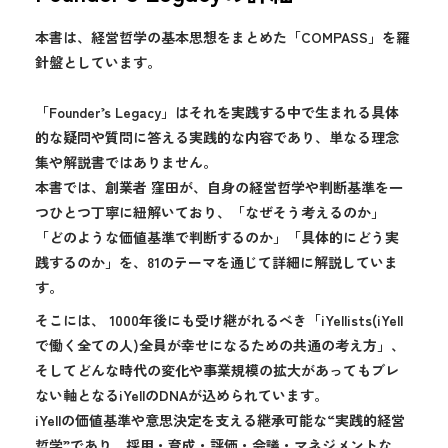
本書は、経営哲学の基本思想をまとめた「COMPASS」を羅
針盤としています。
「Founder’s Legacy」はそれを実践する中で生まれる具体
的な疑問や質問に答える実践的な内容であり、単なる理念
集や解説書ではありません。
本書では、創業者 窪田が、自身の経営哲学や判断基準を一
つひとつ丁寧に紐解いており、「なぜそう考えるのか」
「どのような価値基準で判断するのか」「具体的にどう実
践するのか」を、81のテーマを通じて詳細に解説していま
す。
そこには、 1000年後にも受け継がれるべき「iYellists(iYell
で働く全ての人)全員が幸せになるための共通の考え方」、
そしてどんな時代の変化や事業規模の拡大があってもブレ
ない軸となるiYellのDNAが込められています。
iYellの価値基準や意思決定を支える継承可能な“実践的経営
哲学”であり、採用・育成・評価・会議・マネジメントな