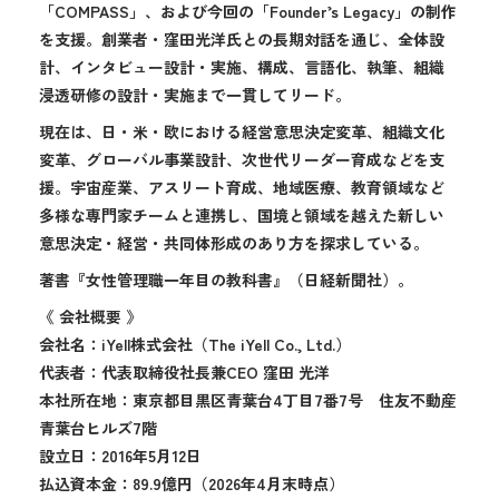
「COMPASS」、および今回の「Founder’s Legacy」の制作
を支援。創業者・窪田光洋氏との長期対話を通じ、全体設
計、インタビュー設計・実施、構成、言語化、執筆、組織
浸透研修の設計・実施まで一貫してリード。
現在は、日・米・欧における経営意思決定変革、組織文化
変革、グローバル事業設計、次世代リーダー育成などを支
援。宇宙産業、アスリート育成、地域医療、教育領域など
多様な専門家チームと連携し、国境と領域を越えた新しい
意思決定・経営・共同体形成のあり方を探求している。
著書『女性管理職一年目の教科書』（日経新聞社）。
《 会社概要 》
会社名：iYell株式会社（The iYell Co., Ltd.）
代表者：代表取締役社長兼CEO 窪田 光洋
本社所在地：東京都目黒区青葉台4丁目7番7号 住友不動産
青葉台ヒルズ7階
設立日：2016年5月12日
払込資本金：89.9億円（2026年4月末時点）