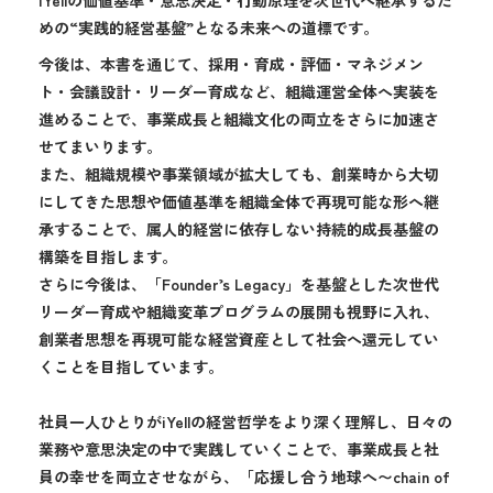
めの“実践的経営基盤”となる未来への道標です。
今後は、本書を通じて、採用・育成・評価・マネジメン
ト・会議設計・リーダー育成など、組織運営全体へ実装を
進めることで、事業成長と組織文化の両立をさらに加速さ
せてまいります。
また、組織規模や事業領域が拡大しても、創業時から大切
にしてきた思想や価値基準を組織全体で再現可能な形へ継
承することで、属人的経営に依存しない持続的成長基盤の
構築を目指します。
さらに今後は、「Founder’s Legacy」を基盤とした次世代
リーダー育成や組織変革プログラムの展開も視野に入れ、
創業者思想を再現可能な経営資産として社会へ還元してい
くことを目指しています。
社員一人ひとりがiYellの経営哲学をより深く理解し、日々の
業務や意思決定の中で実践していくことで、事業成長と社
員の幸せを両立させながら、「応援し合う地球へ〜chain of