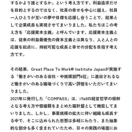
するかより誰とするか」という考え方です。利益追求だけ
を目的とするのではなく、社員の幸せを中心に据え、社員
一人ひとりが互いの夢や目標を応援し合うことで、結果と
して企業成長も実現させてまいりました。私たちはこの考
え方を「応援資本主義」と呼んでいます。応援資本主義と
は、従来の利益最優先の資本主義とは異なり、人と人との
応援を起点に、持続可能な成長と幸せの分配を目指す考え
方です。
その結果、Great Place To Work® Institute Japanが実施す
る「働きがいのある会社・中規模部門6位」に選出されるな
ど働きがいのある職場づくりで高い評価をいただいてまい
りました。
2021年に発行した「COMPASS」は、iYellの経営哲学の根幹
となる考え方や価値観をまとめた羅針盤として機能してま
いりました。しかし、事業規模の拡大に伴い組織も成長す
る中で、そこに込められた思想は多岐にわたり、また抽象
的な部分も多く含まれていたため、日々の実践の場面にお