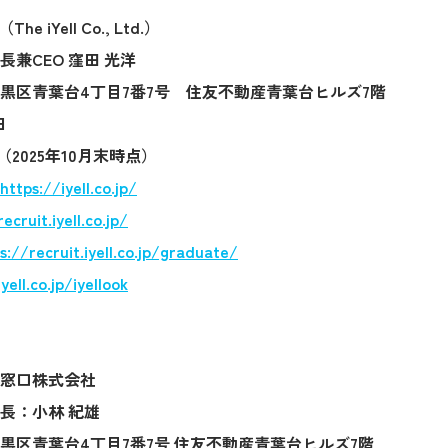
 iYell Co., Ltd.）
兼CEO 窪田 光洋
黒区青葉台4丁目7番7号 住友不動産青葉台ヒルズ7階
日
（2025年10月末時点）
https://iyell.co.jp/
ecruit.iyell.co.jp/
s://recruit.iyell.co.jp/graduate/
yell.co.jp/iyellook
窓口株式会社
長：小林 紀雄
黒区青葉台4丁目7番7号 住友不動産青葉台ヒルズ7階