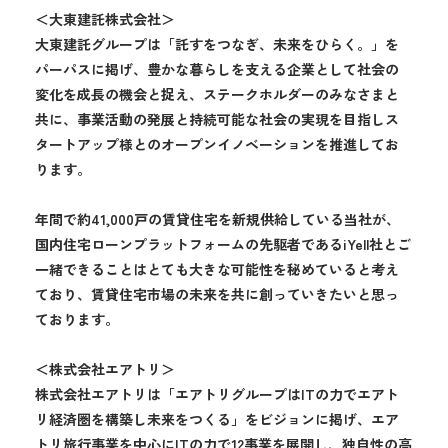
＜大東建託株式会社＞
大東建託グループは「託すをつなぎ、未来をひらく。」を
パーパスに掲げ、豊かな暮らしを支える企業として社会の
変化を成長の機会と捉え、ステークホルダーのみなさまと
共に、事業活動の発展と持続可能な社会の実現を目指しス
タートアップ様とのオープンイノベーションを推進してお
ります。
年間で約41,000戸の賃貸住宅を新規供給している当社が、
国内住宅ローンプラットフォームの先駆者であるiYell社とご
一緒できることはとても大きな可能性を秘めていると考え
ており、賃貸住宅市場の未来を共に創っていきたいと思っ
ております。
＜株式会社エアトリ＞
株式会社エアトリは「エアトリグループはITの力でエアト
リ経済圏を構築し未来をつくる」をビジョンに掲げ、エア
トリ旅行事業を中心にITの力で12事業を展開し、独自性の高