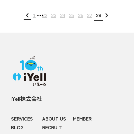
...
1
22
23
24
25
26
27
28
iYell株式会社
SERVICES
ABOUT US
MEMBER
BLOG
RECRUIT